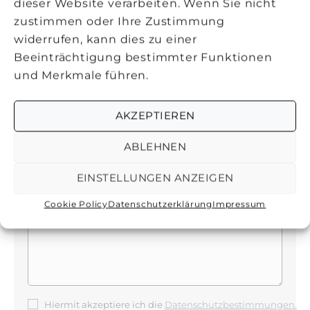
dieser Website verarbeiten. Wenn Sie nicht
Click to accept marketing cookies
zustimmen oder Ihre Zustimmung
and enable this content
widerrufen, kann dies zu einer
Beeinträchtigung bestimmter Funktionen
und Merkmale führen.
AKZEPTIEREN
ABLEHNEN
EINSTELLUNGEN ANZEIGEN
Cookie Policy
Datenschutzerklärung
Impressum
Hiermit akzeptiere ich die
Datenschutzbestimmungen.