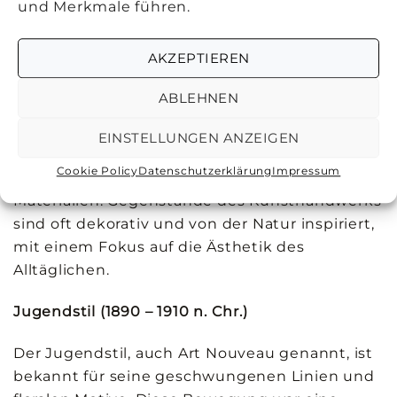
und Merkmale führen.
Veränderungen des Lichts und der Atmosphäre
einzufangen. Monets „Impression,
AKZEPTIEREN
Sonnenaufgang“ und Degas’
Balletttänzerinnen zeigen lockere Pinselstriche
ABLEHNEN
und helle Farben, um die flüchtigen Eindrücke
des Augenblicks festzuhalten. Architektur
EINSTELLUNGEN ANZEIGEN
dieser Zeit zeigt eine Vorliebe für
Cookie Policy
Datenschutzerklärung
Impressum
lichtdurchflutete Räume und natürliche
Materialien. Gegenstände des Kunsthandwerks
sind oft dekorativ und von der Natur inspiriert,
mit einem Fokus auf die Ästhetik des
Alltäglichen.
Jugendstil (1890 – 1910 n. Chr.)
Der Jugendstil, auch Art Nouveau genannt, ist
bekannt für seine geschwungenen Linien und