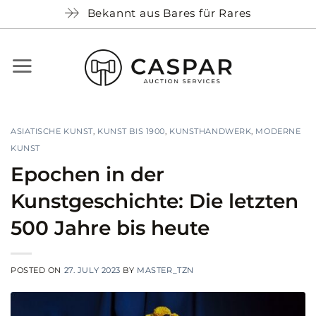
Skip
Bekannt aus Bares für Rares
to
content
ASIATISCHE KUNST
,
KUNST BIS 1900
,
KUNSTHANDWERK
,
MODERNE
KUNST
Epochen in der
Kunstgeschichte: Die letzten
500 Jahre bis heute
POSTED ON
27. JULY 2023
BY
MASTER_TZN