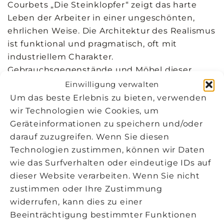
Courbets „Die Steinklopfer“ zeigt das harte
Leben der Arbeiter in einer ungeschönten,
ehrlichen Weise. Die Architektur des Realismus
ist funktional und pragmatisch, oft mit
industriellem Charakter.
Gebrauchsgegenstände und Möbel dieser
Epoche sind praktisch und detailgetreu
Einwilligung verwalten
gestaltet, was sie leicht erkennbar macht.
Um das beste Erlebnis zu bieten, verwenden
wir Technologien wie Cookies, um
Impressionismus (1870 – 1900 n. Chr.)
Geräteinformationen zu speichern und/oder
darauf zuzugreifen. Wenn Sie diesen
Der Impressionismus ist bekannt für seine
Technologien zustimmen, können wir Daten
Betonung von Licht und Farbe. Diese Epoche
wie das Surfverhalten oder eindeutige IDs auf
bricht mit traditionellen Techniken und
dieser Website verarbeiten. Wenn Sie nicht
versucht, die flüchtigen Eindrücke des
zustimmen oder Ihre Zustimmung
Augenblicks festzuhalten. Künstler wie Claude
widerrufen, kann dies zu einer
Monet, Pierre-Auguste Renoir und Edgar
Beeinträchtigung bestimmter Funktionen
Degas arbeiteten oft im Freien, um die