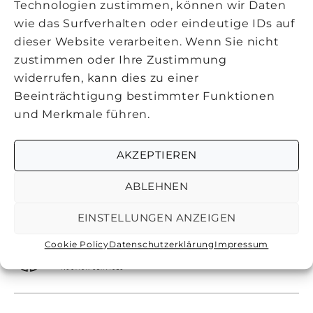
Technologien zustimmen, können wir Daten
wie das Surfverhalten oder eindeutige IDs auf
dieser Website verarbeiten. Wenn Sie nicht
zustimmen oder Ihre Zustimmung
Ich stimme zu, dass meine personenbezogenen Daten
genutzt werden, um werbliche E-Mails zu erhalten,
widerrufen, kann dies zu einer
und weiß, dass ich dies jederzeit widerrufen kann.
Beeinträchtigung bestimmter Funktionen
und Merkmale führen.
Anmelden
AKZEPTIEREN
ABLEHNEN
EINSTELLUNGEN ANZEIGEN
Cookie Policy
Datenschutzerklärung
Impressum